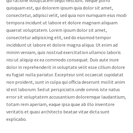
qui ratione voluptatem sequi nesciunt. Neque porro
quisquam est, qui dolorem ipsum quia dolor sit amet,
consectetur, adipisci velit, sed quia non numquam eius modi
tempora incidunt ut labore et dolore magnam aliquam
quaerat voluptatem. Lorem ipsum dolor sit amet,
consectetur adipisicing elit, sed do eiusmod tempor
incididunt ut labore et dolore magna aliqua. Ut enim ad
minim veniam, quis nostrud exercitation ullamco laboris
nisi ut aliquip ex ea commodo consequat. Duis aute irure
dolor in reprehenderit in voluptate velit esse cillum dolore
eu fugiat nulla pariatur. Excepteur sint occaecat cupidatat
non proident, sunt in culpa qui officia deserunt mollit anim
id est laborum. Sed ut perspiciatis unde omnis iste natus
error sit voluptatem accusantium doloremque laudantium,
totam rem aperiam, eaque ipsa quae ab illo inventore
veritatis et quasi architecto beatae vitae dicta sunt
explicabo.