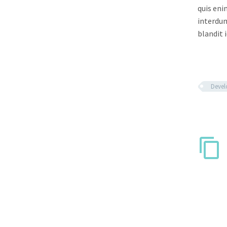
quis eni
interdum
blandit i
Deve