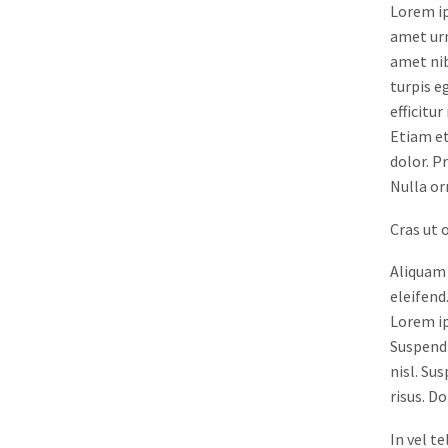
Lorem ip
amet urn
amet ni
turpis e
efficitu
Etiam et
dolor. P
Nulla or
Cras ut 
Aliquam 
eleifend
Lorem ip
Suspendi
nisl. Su
risus. D
In vel t