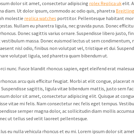
sum dolor sit amet, consectetur adipiscing
rolex Replica uk
elit. 
a diam. Ut dolor ipsum, commodo ac odio quis, pharetra
Breitlin
bh molestie
replica watches
porttitor. Pellentesque habitant morb
gestas. Nullam eu pharetra ligula, nec gravida purus. Donec efficitu
r rhoncus. Donec sagittis varius ornare. Suspendisse libero justo, 
 vestibulum massa. Donec euismod lectus ut sem condimentum, non
raesent nisl odio, finibus non volutpat vel, tristique et dui. Suspe
nare volutpat ligula, sed pharetra quam bibendum ut.
orci nunc. Fusce blandit rhoncus sapien, eget eleifend erat malesu
rhoncus arcu quis efficitur feugiat. Morbi at elit congue, placerat 
. Suspendisse sagittis, ligula vitae bibendum mattis, justo sem faci
sum dolor sit amet, consectetur adipiscing elit. Quisque at congue 
sse vitae mi felis. Nam consectetur nec felis eget tempus. Vesti
spendisse semper magna dolor, ac sollicitudin diam mollis accums
onec ut tellus sed velit laoreet pellentesque.
ellus eu nulla vehicula rhoncus et eu mi. Lorem ipsum dolor sit ame