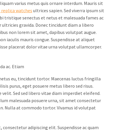
Aliquam varius metus quis ornare interdum. Mauris sit
g replica watches
ultrices sapien. Sed viverra ipsum sit
i tristique senectus et netus et malesuada fames ac
r ultricies gravida. Donec tincidunt diam a libero
finibus non lorem sit amet, dapibus volutpat augue.
 iaculis mauris congue. Suspendisse at aliquet
ndisse placerat dolor vitae urna volutpat ullamcorper.
ada ac. Etiam
metus eu, tincidunt tortor. Maecenas luctus fringilla
lisis purus, eget posuere metus libero sed risus.
velit. Sed sed libero vitae diam imperdiet eleifend.
bulum malesuada posuere urna, sit amet consectetur
an. Nulla at commodo tortor. Vivamus id volutpat
t, consectetur adipiscing elit. Suspendisse ac quam