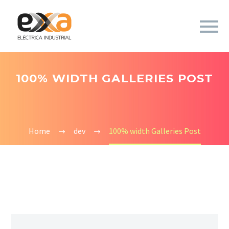
100% WIDTH GALLERIES POST
Home
dev
100% width Galleries Post