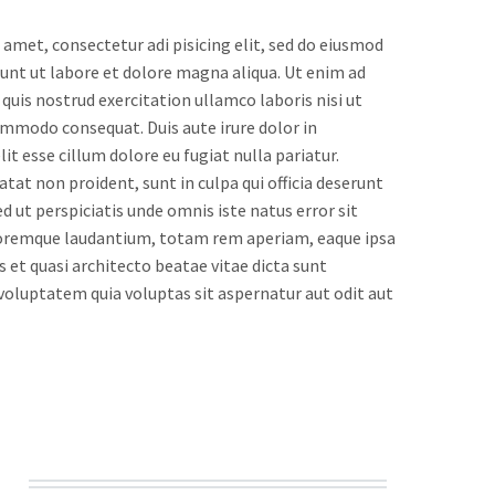
 amet, consectetur adi pisicing elit, sed do eiusmod
dunt ut labore et dolore magna aliqua. Ut enim ad
uis nostrud exercitation ullamco laboris nisi ut
ommodo consequat. Duis aute irure dolor in
it esse cillum dolore eu fugiat nulla pariatur.
tat non proident, sunt in culpa qui officia deserunt
d ut perspiciatis unde omnis iste natus error sit
remque laudantium, totam rem aperiam, eaque ipsa
is et quasi architecto beatae vitae dicta sunt
oluptatem quia voluptas sit aspernatur aut odit aut