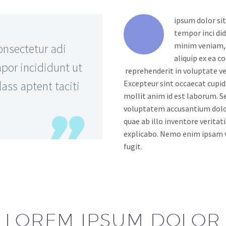
ipsum dolor sit
tempor inci di
minim veniam, q
onsectetur adi
aliquip ex ea c
por incididunt ut
reprehenderit in voluptate vel
ass aptent taciti
Excepteur sint occaecat cupida
mollit anim id est laborum. Se
voluptatem accusantium dolo
quae ab illo inventore veritat
explicabo. Nemo enim ipsam v
fugit.
LOREM IPSUM DOLOR