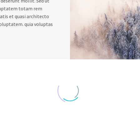
a deserunt mollit. Sed ut
voluptatem totam rem
atis et quasi architecto
voluptatem. quia voluptas