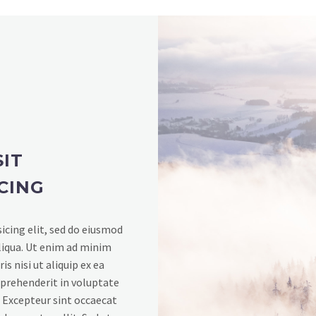
IT
CING
icing elit, sed do eiusmod
liqua. Ut enim ad minim
s nisi ut aliquip ex ea
eprehenderit in voluptate
r. Excepteur sint occaecat