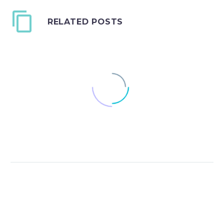
RELATED POSTS
Quote Post
0
05 Mar 2016
Quote Post
0
15 Mar 2016
Nullam vitae blandit