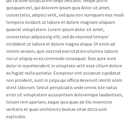
qui ratione voluptatem sequi nesciunt. Neque porro
quisquam est, qui dolorem ipsum quia dolor sit amet,
consectetur, adipisci velit, sed quia non numquam eius modi
tempora incidunt ut labore et dolore magnam aliquam
quaerat voluptatem. Lorem ipsum dolor sit amet,
consectetur adipisicing elit, sed do eiusmod tempor
incididunt ut labore et dolore magna aliqua. Ut enim ad
minim veniam, quis nostrud exercitation ullamco laboris
nisi ut aliquip ex ea commodo consequat. Duis aute irure
dolor in reprehenderit in voluptate velit esse cillum dolore
eu fugiat nulla pariatur. Excepteur sint occaecat cupidatat
non proident, sunt in culpa qui officia deserunt mollit anim
id est laborum. Sed ut perspiciatis unde omnis iste natus
error sit voluptatem accusantium doloremque laudantium,
totam rem aperiam, eaque ipsa quae ab illo inventore
veritatis et quasi architecto beatae vitae dicta sunt
explicabo.