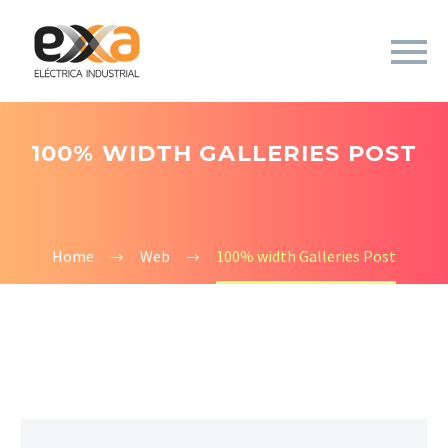
100% WIDTH GALLERIES POST
Home
Web
100% width Galleries Post