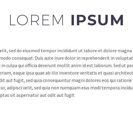
LOREM
IPSUM
elit, sed do eiusmod tempor incididunt ut labore et dolore magna
modo consequat. Duis aute irure dolor in reprehenderit in voluptate
in culpa qui officia deserunt mollit anim id est laborum. Sed ut pe
m, eaque ipsa quae ab illo inventore veritatis et quasi architec
dit aut fugit, sed quia consequuntur magni dolores eos qui ration
etur, adipisci velit, sed quia non numquam eius modi tempora inci
as sit aspernatur aut odit aut fugit