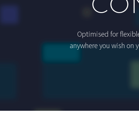
CO
Optimised for flexib
anywhere you wish on yo