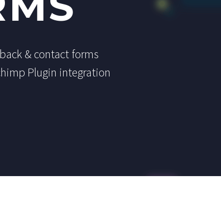
RMS
dback & contact forms
chimp Plugin integration