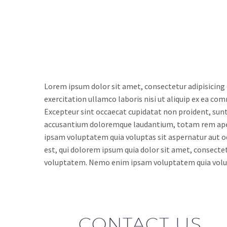
Lorem ipsum dolor sit amet, consectetur adipisicing 
exercitation ullamco laboris nisi ut aliquip ex ea com
Excepteur sint occaecat cupidatat non proident, sunt 
accusantium doloremque laudantium, totam rem aperia
ipsam voluptatem quia voluptas sit aspernatur aut o
est, qui dolorem ipsum quia dolor sit amet, consect
voluptatem. Nemo enim ipsam voluptatem quia volupt
CONTACT US