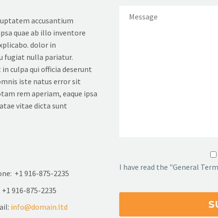
voluptatem accusantium
sa quae ab illo inventore
xplicabo. dolor in
 fugiat nulla pariatur.
in culpa qui officia deserunt
mnis iste natus error sit
tam rem aperiam, eaque ipsa
eatae vitae dicta sunt
I have read the "General Term
ne: +1 916-875-2235
: +1 916-875-2235
il:
info@domain.ltd